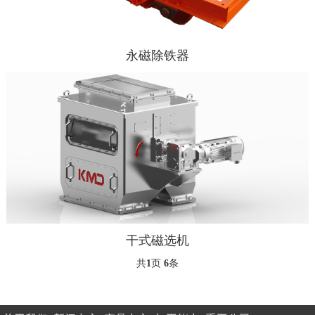
永磁除铁器
干式磁选机
共
1
页
6
条