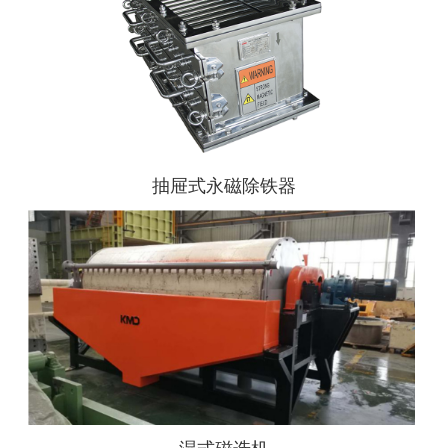
抽屉式永磁除铁器