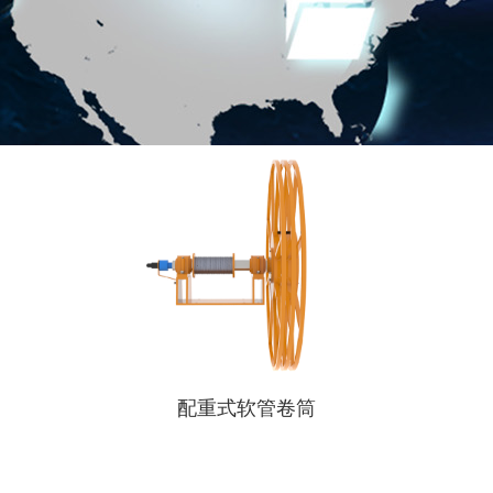
配重式软管卷筒