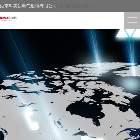
湖南科美达电气股份有限公司
国家级电磁研发中心