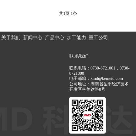
共
1
页
1
条
关于我们
新闻中心
产品中心
加工能力
重工公司
联系我们
联系电话：0730-8721001，0730-
8721888
电子邮箱：kmd@kemeid.com
公司地址：湖南省岳阳经济技术
开发区科美达路8号