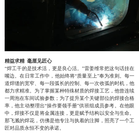
精益求精
毫厘见匠心
“焊工干的是技术活，更是良心活。”雷姜维常把这句话挂在
嘴边。在日常工作中，他始终将“质量至上”奉为准则。每一
道焊缝的宽窄、每一段弧长的控制、每一次收弧的时机，他
都力求精准。为了掌握某种特殊材质的焊接工艺，他曾连续
一周泡在车间试验参数；为了提升某个关键部位的焊接合格
率，他主动整理出“操作要领手册”供班组成员参考。在他眼
中，焊接不仅是将金属连接，更是赋予结构以安全与生命。
那飞溅的焊花，仿佛是他专注与执着的注脚，照亮了一个工
匠对品质永恒不变的承诺。