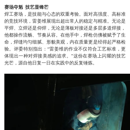
赛场夺魁
技艺显锋芒
焊工赛场，是技能与心态的双重考验。面对高强度、高标准
的竞技环境，雷姜维展现出超出常人的稳定与精准。无论是
平焊、立焊还是仰焊，无论是薄板对接还是多层多道焊接，
他都操作流畅、节奏从容。在他手中，焊枪仿佛被赋予了生
命，焊缝均匀细腻、形貌美观，内在质量更是经得起严格检
验。评委特别指出：
“雷姜维的作业不仅符合工艺标准，更
体现出一种对焊接美感的追求。”这份在赛场上闪耀的技艺
光芒，源自他日复一日在实践中的反复锤炼。