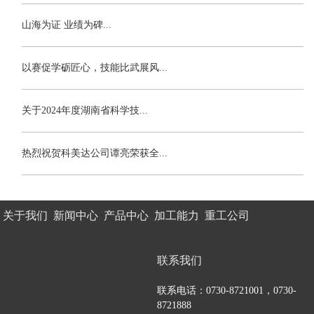
山海为证 业绩为碑...
以赛促学砺匠心，技能比武展风...
关于2024年度湖南省科学技...
热烈祝贺科美达公司谭亮荣获全...
关于我们
新闻中心
产品中心
加工能力
重工公司
联系我们
联系电话：0730-8721001，0730-
8721888