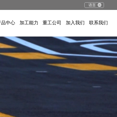
语言
产品中心
加工能力
重工公司
加入我们
联系我们