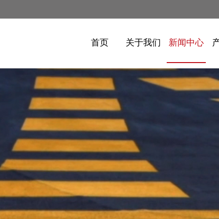
首页
关于我们
新闻中心